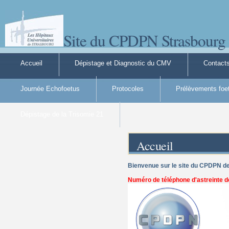
Site du CPDPN Strasbourg
Accueil
Dépistage et Diagnostic du CMV
Contact
Journée Echofoetus
Protocoles
Prélèvements foe
Dépistage de la Trisomie 21
Accueil
Bienvenue sur le site du CPDPN d
Numéro de téléphone d'astreinte de